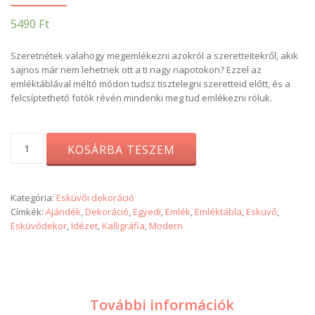
5490
Ft
Szeretnétek valahogy megemlékezni azokról a szeretteitekről, akik
sajnos már nem lehetnek ott a ti nagy napotokon? Ezzel az
emléktáblával méltó módon tudsz tisztelegni szeretteid előtt, és a
felcsíptethető fotók révén mindenki meg tud emlékezni róluk.
Fehér
KOSÁRBA TESZEM
emléktábla
mennyiség
Kategória:
Esküvői dekoráció
Címkék:
Ajándék
,
Dekoráció
,
Egyedi
,
Emlék
,
Emléktábla
,
Esküvő
,
Esküvődekor
,
Idézet
,
Kalligráfia
,
Modern
További információk