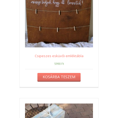
Csipeszes esküvői emléktábla
5990
Ft
KOSÁRBA TESZEM