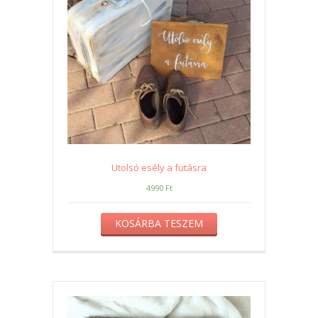
Utolsó esély a futásra
4990
Ft
KOSÁRBA TESZEM