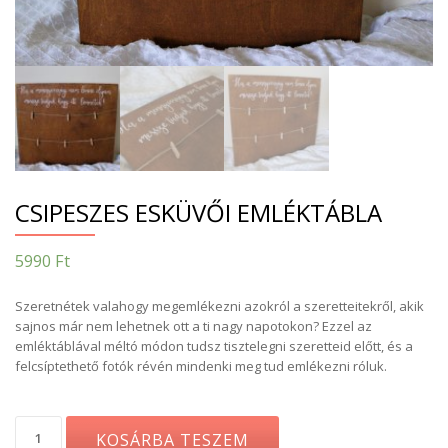
CSIPESZES ESKÜVŐI EMLÉKTÁBLA
5990
Ft
Szeretnétek valahogy megemlékezni azokról a szeretteitekről, akik
sajnos már nem lehetnek ott a ti nagy napotokon? Ezzel az
emléktáblával méltó módon tudsz tisztelegni szeretteid előtt, és a
felcsíptethető fotók révén mindenki meg tud emlékezni róluk.
Csipeszes
KOSÁRBA TESZEM
esküvői