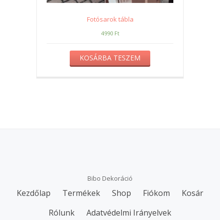
Fotósarok tábla
4990
Ft
KOSÁRBA TESZEM
Bibo Dekoráció
Secondary
Kezdőlap
Termékek
Shop
Fiókom
Kosár
Menu
Rólunk
Adatvédelmi Irányelvek