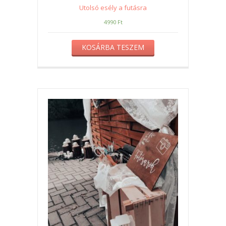
Utolsó esély a futásra
4990
Ft
KOSÁRBA TESZEM