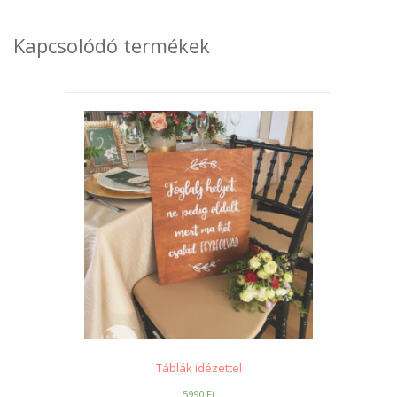
Kapcsolódó termékek
Táblák idézettel
5990
Ft