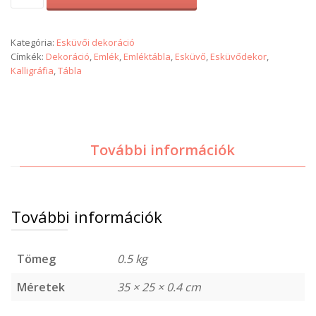
emléktábla
mennyiség
Kategória:
Esküvői dekoráció
Címkék:
Dekoráció
,
Emlék
,
Emléktábla
,
Esküvő
,
Esküvődekor
,
Kalligráfia
,
Tábla
További információk
További információk
Tömeg
0.5 kg
Méretek
35 × 25 × 0.4 cm